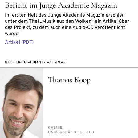
Bericht im Junge Akademie Magazin
Im ersten Heft des Junge Akademie Magazin erschien
unter dem Titel „Musik aus den Wolken“ ein Artikel über
das Projekt, zu dem auch eine Audio-CD veröffentlicht
wurde.
Artikel (PDF)
BETEILIGTE ALUMNI / ALUMNAE
Thomas Koop
PERSON_RESEARCH_SUBJECT
CHE­MIE
INSTITUTION
UNI­VER­SI­TÄT BIE­LE­FELD