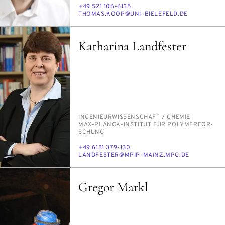
TELEFON
+49 521 106-6135
E-
THO­MAS.KO­OP@UNI-BIE­LE­FELD.DE
MAIL
Katharina Landfester
PERSON_RESEARCH_SUBJECT
IN­GE­NIEUR­WIS­SEN­SCHAFT /​ CHE­MIE
INSTITUTION
MAX-PLANCK-IN­STI­TUT FÜR PO­LY­MER­FOR­
SCHUNG
TELEFON
+49 6131 379-130
E-
LAND­FES­TER@MPIP-MAINZ.MPG.DE
MAIL
Gregor Markl