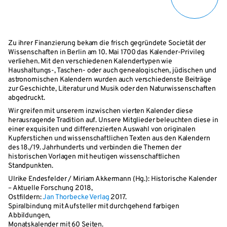
Zu ihrer Finanzierung bekam die frisch gegründete Societät der
Wissenschaften in Berlin am 10. Mai 1700 das Kalender-Privileg
verliehen. Mit den verschiedenen Kalendertypen wie
Haushaltungs-, Taschen- oder auch genealogischen, jüdischen und
astronomischen Kalendern wurden auch verschiedenste Beiträge
zur Geschichte, Literatur und Musik oder den Naturwissenschaften
abgedruckt.
Wir greifen mit unserem inzwischen vierten Kalender diese
herausragende Tradition auf. Unsere Mitglieder beleuchten diese in
einer exquisiten und differenzierten Auswahl von originalen
Kupferstichen und wissenschaftlichen Texten aus den Kalendern
des 18./19. Jahrhunderts und verbinden die Themen der
historischen Vorlagen mit heutigen wissenschaftlichen
Standpunkten.
Ulrike Endesfelder / Miriam Akkermann (Hg.): Historische Kalender
– Aktuelle Forschung 2018,
Ostfildern:
Jan Thorbecke Verlag
2017.
Spiralbindung mit Aufsteller mit durchgehend farbigen
Abbildungen,
Monatskalender mit 60 Seiten.