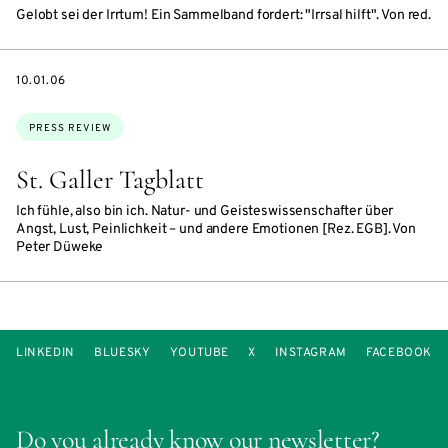
Gelobt sei der Irrtum! Ein Sammelband fordert: "Irrsal hilft". Von red.
DATE
10.01.06
Topics:
PRESS REVIEW
St. Galler Tagblatt
Ich fühle, also bin ich. Natur- und Geisteswissenschafter über
Angst, Lust, Peinlichkeit – und andere Emotionen [Rez. EGB]. Von
Peter Düweke
LINKEDIN
BLUESKY
YOUTUBE
X
INSTAGRAM
FACEBOOK
Do you already know our newsletter?