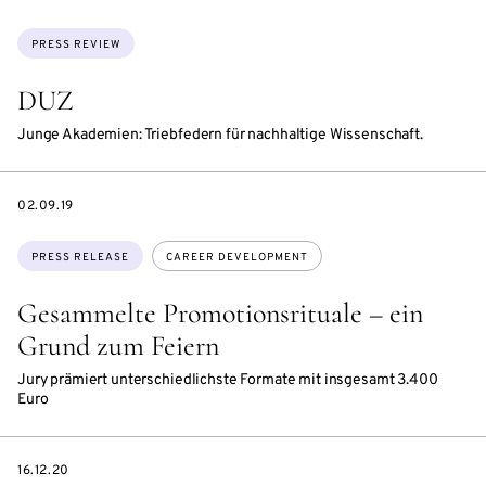
Topics:
PRESS REVIEW
DUZ
Junge Akademien: Triebfedern für nachhaltige Wissenschaft.
DATE
02.09.19
Topics:
PRESS RELEASE
CAREER DEVELOPMENT
Gesammelte Promotionsrituale – ein
Grund zum Feiern
Jury prämiert unterschiedlichste Formate mit insgesamt 3.400
Euro
DATE
16.12.20