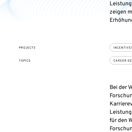
Leistung
zeigen m
Erhöhung
PROJECTS
INCENTIVES
TOPICS
CAREER D
Bei der 
Forschun
Karriere
Leistung
für den 
Forschun