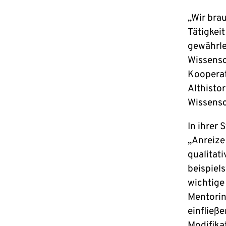
„Wir bra
Tätigkei
gewährlei
Wissensch
Kooperat
Althisto
Wissensc
In ihrer
„Anreize
qualitati
beispiel
wichtige
Mentorin
einfließ
Modifika