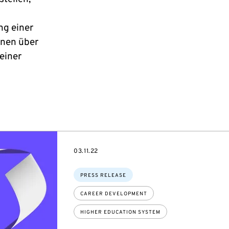
ng einer
nnen über
einer
DATE
03.11.22
Topics:
PRESS RELEASE
CAREER DEVELOPMENT
HIGHER EDUCATION SYSTEM