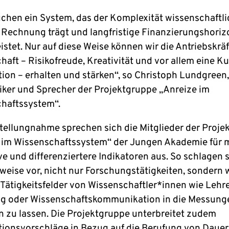
uchen ein System, das der Komplexität wissenschaftli
t Rechnung trägt und langfristige Finanzierungshoriz
stet. Nur auf diese Weise können wir die Antriebskräf
aft – Risikofreude, Kreativität und vor allem eine Ku
ion – erhalten und stärken“, so Christoph Lundgreen,
riker und Sprecher der Projektgruppe „Anreize im
haftssystem“.
 Stellungnahme sprechen sich die Mitglieder der Proj
 im Wissenschaftssystem“ der Jungen Akademie für 
ve und differenziertere Indikatoren aus. So schlagen s
sweise vor, nicht nur Forschungstätigkeiten, sondern 
 Tätigkeitsfelder von Wissenschaftler*innen wie Lehre
g oder Wissenschaftskommunikation in die Messung
en zu lassen. Die Projektgruppe unterbreitet zudem
tionsvorschläge in Bezug auf die Berufung von Dauers