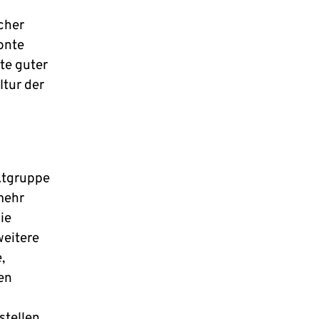
cher
onte
te guter
ltur der
ektgruppe
mehr
ie
weitere
,
en
tellen,