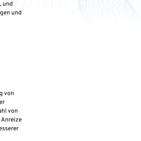
, und
ngen und
ng von
er
ahl von
 Anreize
esserer