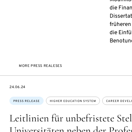
die Fina
Disserta
früheren
die Einfü
Benotung
MORE PRESS REALESES
DATE
24.06.24
Topics:
PRESS RELEASE
HIGHER EDUCATION SYSTEM
CAREER DEVEL
Leitlinien für unbefristete Ste
Universitäten neben der Profe