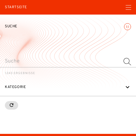
Menü ö
STARTSEITE
Animatio
SUCHE
SEARCH
1243 ERGEBNISSE
KATEGORIE
RESETALL