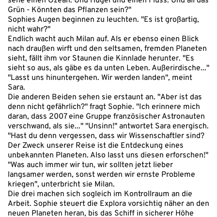
sehe einen Ozean. Und Hügel und einen Fluss. Und all das
Grün - Könnten das Pflanzen sein?"
Sophies Augen beginnen zu leuchten. "Es ist großartig,
nicht wahr?"
Endlich wacht auch Milan auf. Als er ebenso einen Blick
nach draußen wirft und den seltsamen, fremden Planeten
sieht, fällt ihm vor Staunen die Kinnlade herunter. "Es
sieht so aus, als gäbe es da unten Leben. Außerirdische..."
"Lasst uns hinuntergehen. Wir werden landen", meint
Sara.
Die anderen Beiden sehen sie erstaunt an. "Aber ist das
denn nicht gefährlich?" fragt Sophie. "Ich erinnere mich
daran, dass 2007 eine Gruppe französischer Astronauten
verschwand, als sie..." "Unsinn!" antwortet Sara energisch.
"Hast du denn vergessen, dass wir Wissenschaftler sind?
Der Zweck unserer Reise ist die Entdeckung eines
unbekannten Planeten. Also lasst uns diesen erforschen!"
"Was auch immer wir tun, wir sollten jetzt lieber
langsamer werden, sonst werden wir ernste Probleme
kriegen", unterbricht sie Milan.
Die drei machen sich sogleich im Kontrollraum an die
Arbeit. Sophie steuert die Explora vorsichtig näher an den
neuen Planeten heran, bis das Schiff in sicherer Höhe