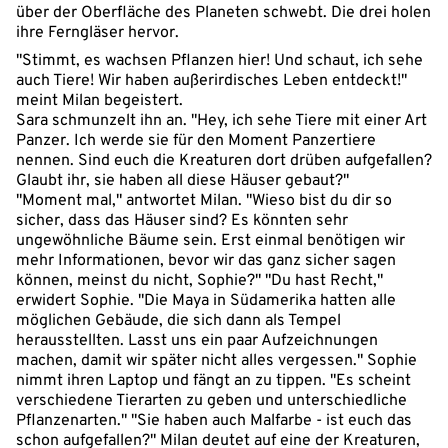
über der Oberfläche des Planeten schwebt. Die drei holen
ihre Ferngläser hervor.
"Stimmt, es wachsen Pflanzen hier! Und schaut, ich sehe
auch Tiere! Wir haben außerirdisches Leben entdeckt!"
meint Milan begeistert.
Sara schmunzelt ihn an. "Hey, ich sehe Tiere mit einer Art
Panzer. Ich werde sie für den Moment Panzertiere
nennen. Sind euch die Kreaturen dort drüben aufgefallen?
Glaubt ihr, sie haben all diese Häuser gebaut?"
"Moment mal," antwortet Milan. "Wieso bist du dir so
sicher, dass das Häuser sind? Es könnten sehr
ungewöhnliche Bäume sein. Erst einmal benötigen wir
mehr Informationen, bevor wir das ganz sicher sagen
können, meinst du nicht, Sophie?" "Du hast Recht,"
erwidert Sophie. "Die Maya in Südamerika hatten alle
möglichen Gebäude, die sich dann als Tempel
herausstellten. Lasst uns ein paar Aufzeichnungen
machen, damit wir später nicht alles vergessen." Sophie
nimmt ihren Laptop und fängt an zu tippen. "Es scheint
verschiedene Tierarten zu geben und unterschiedliche
Pflanzenarten." "Sie haben auch Malfarbe - ist euch das
schon aufgefallen?" Milan deutet auf eine der Kreaturen,