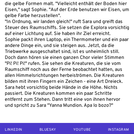
die gelbe Formen malt. "Vielleicht enthält der Boden hier
Eisen," sagt Sophie. "Auf der Erde benutzen wir Eisen, um
gelbe Farbe herzustellen".
"In Ordnung, wir landen gleich!" ruft Sara und greift das
Steuer des Raumschiffs. Sie setzen die Explora vorsichtig
auf einer Lichtung auf. Sie haben ihr Ziel erreicht.
Sophie packt ihren Laptop, ein Thermometer und ein paar
andere Dinge ein, und sie steigen aus. Jetzt, da die
Triebwerke ausgeschaltet sind, ist es unheimlich still.
Doch dann hören sie einen ganzen Chor vieler Stimmen
"Pi! Pi! Pi!" rufen. Sie sehen die Kreaturen, die sie vom
Raumschiff noch aus der Ferne beobachtet hatten, aus
allen Himmelsrichtungen herbeiströmen. Die Kreaturen
bilden mit ihren Fingern ein Zeichen - eine Art Dreieck.
Sara hebt vorsichtig beide Hände in die Höhe. Nichts
passiert. Die Kreaturen kommen ein paar Schritte
entfernt zum Stehen. Dann tritt eine von ihnen hervor
und spricht zu Sara "Yanna Mundion. Apa lo bozo?"
LINKEDIN
BLUESKY
YOUTUBE
INSTAGRAM