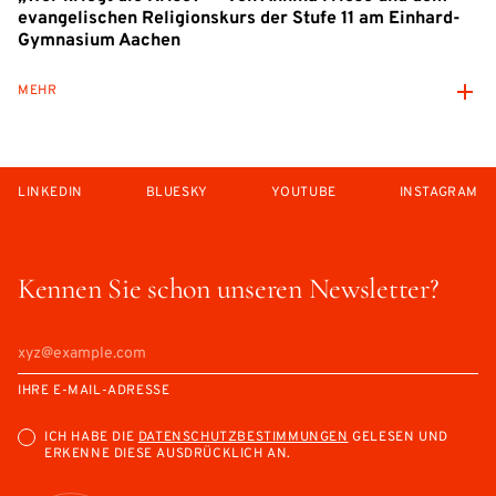
evangelischen Religionskurs der Stufe 11 am Einhard-
Gymnasium Aachen
MEHR
LINKEDIN
BLUESKY
YOUTUBE
INSTAGRAM
Kennen Sie schon unseren Newsletter?
IHRE E-MAIL-ADRESSE
ICH HABE DIE
DATENSCHUTZBESTIMMUNGEN
GELESEN UND
ERKENNE DIESE AUSDRÜCKLICH AN.