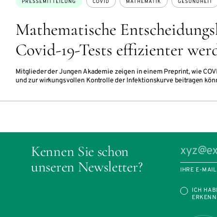
Themen:
PRESSEMITTEILUNG
COVID
MATHEMATIK
GESUNDHEIT
Mathematische Entscheidungsh
Covid-19-Tests effizienter we
Mitglieder der Jungen Akademie zeigen in einem Preprint, wie COV
und zur wirkungsvollen Kontrolle der Infektionskurve beitragen kön
Kennen Sie schon
unseren Newsletter?
IHRE E-MAI
ICH HAB
ERKENN