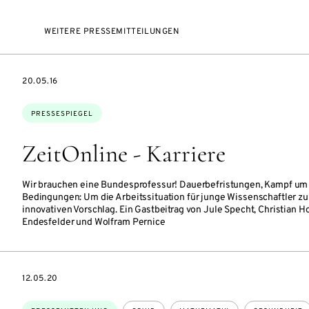
WEITERE PRESSEMITTEILUNGEN
DATE
20.05.16
Themen:
PRESSESPIEGEL
ZeitOnline - Karriere
Wir brauchen eine Bundesprofessur! Dauerbefristungen, Kampf um 
Bedingungen: Um die Arbeitssituation für junge Wissenschaftler zu
innovativen Vorschlag. Ein Gastbeitrag von Jule Specht, Christian Hof
Endesfelder und Wolfram Pernice
DATE
12.05.20