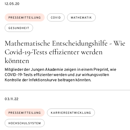
DATE
12.05.20
Themen:
PRESSEMITTEILUNG
COVID
MATHEMATIK
GESUNDHEIT
Mathematische Entscheidungshilfe - Wie
Covid-19-Tests effizienter werden
könnten
Mitglieder der Jungen Akademie zeigen in einem Preprint, wie
COVID-19-Tests effizienter werden und zur wirkungsvollen
Kontrolle der Infektionskurve beitragen könnten.
DATE
03.11.22
Themen:
PRESSEMITTEILUNG
KARRIEREENTWICKLUNG
HOCHSCHULSYSTEM