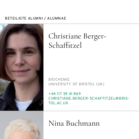
BETEILIGTE ALUMNI / ALUMNAE
Christiane Berger-
Schaffitzel
PERSON_RESEARCH_SUBJECT
BIO­CHE­MIE
INSTITUTION
UNI­VER­SI­TY OF BRIS­TOL (UK)
TELEFON
+44 117 39 41 869
E-
CHRIS­TIA­NE.BER­GER-SCHAF­FIT­ZEL@BRIS­
MAIL
TOL.AC.UK
Nina Buchmann