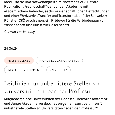
Ideal, Utopie und Notwendigkeit? Im November 2021 ist die
Publikation „Freundschaft“ der Jungen Akademie mit
akademischem Kalender, sechs wissenschaftlichen Betrachtungen
und einer Werkserie „Transfer und Transformation“ der Schweizer
Künstler CKÖ erschienen: ein Plädoyer für die Verbindungen von
Wissenschaft und Kunst zur Gesellschaft.
German version only
DATE
24.06.24
Topics:
PRESS RELEASE
HIGHER EDUCATION SYSTEM
CAREER DEVELOPMENT
UNIVERSITY
Leitlinien für unbefristete Stellen an
Universitäten neben der Professur
Mitgliedergruppe Universitäten der Hochschulrektorenkonferenz
und Junge Akademie verabschieden gemeinsam „Leitlinien für
unbefristete Stellen an Universitäten neben der Professur“