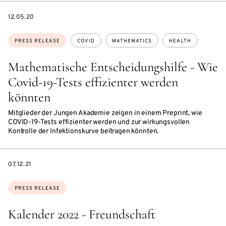
DATE
12.05.20
Topics:
PRESS RELEASE
COVID
MATHEMATICS
HEALTH
Mathematische Entscheidungshilfe - Wie
Covid-19-Tests effizienter werden
könnten
Mitglieder der Jungen Akademie zeigen in einem Preprint, wie
COVID-19-Tests effizienter werden und zur wirkungsvollen
Kontrolle der Infektionskurve beitragen könnten.
DATE
07.12.21
Topics:
PRESS RELEASE
Kalender 2022 - Freundschaft