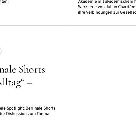
nten.
Akademie mit akademischem Ka
Werkserie von Julian Charrière
ihre Verbindungen zur Gesellsc
inale Shorts
lltag“ –
e Spotlight: Berlinale Shorts
nder Diskussion zum Thema