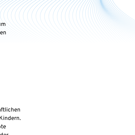
ium
gen
ftlichen
Kindern.
bte