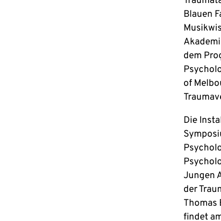
Traumata
Blauen F
Musikwis
Akademie
dem Prog
Psycholo
of Melbo
Traumave
Die Inst
Symposiu
Psycholo
Psycholo
Jungen A
der Trau
Thomas E
findet a