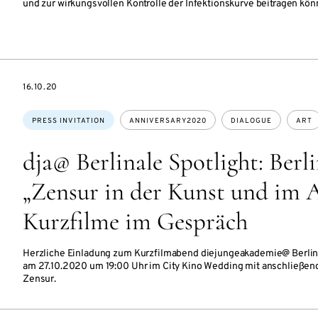
und zur wirkungsvollen Kontrolle der Infektionskurve beitragen kön
DATE
16.10.20
Topics:
PRESS INVITATION
ANNIVERSARY2020
DIALOGUE
ART
dja@ Berlinale Spotlight: Berl
„Zensur in der Kunst und im A
Kurzfilme im Gespräch
Herzliche Einladung zum Kurzfilmabend diejungeakademie@ Berlinal
am 27.10.2020 um 19:00 Uhr im City Kino Wedding mit anschließe
Zensur.