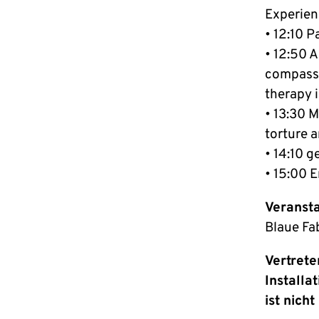
Experien
• 12:10 
• 12:50 A
compassi
therapy 
• 13:30 M
torture 
• 14:10 
• 15:00 
Veransta
Blaue Fa
Vertrete
Installa
ist nich