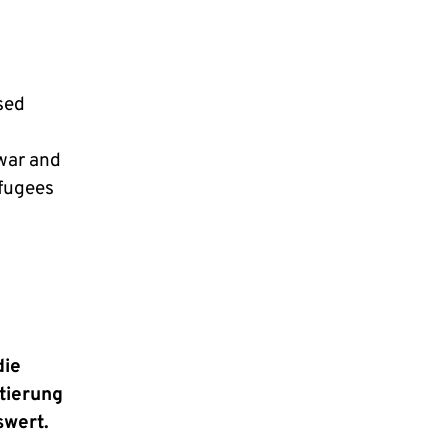
sed
 war and
efugees
die
tierung
swert.