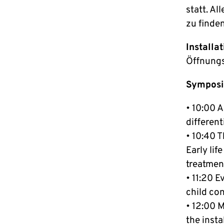
statt. A
zu finden
Installat
Öffnungs
Symposi
• 10:00 
different
• 10:40 
Early lif
treatmen
• 11:20 E
child con
• 12:00 
the inst