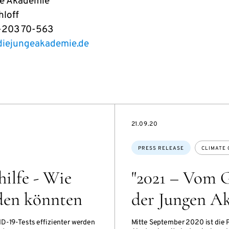
ge Akademie
loff
0-203 70-563
diejungeakademie.de
DATE
21.09.20
Topics:
PRESS RELEASE
CLIMATE
ilfe - Wie
"2021 – Vom G
rden könnten
der Jungen A
ID-19-Tests effizienter werden
Mitte September 2020 ist die 