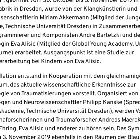
“, geöffnet vom 30. Oktober bis 3. November 2019 in
abrik in Dresden, wurde von der Klangkünstlerin und
senschaftlerin Miriam Akkermann (Mitglied der Jung
, Technische Universität Dresden) in Zusammenarbei
rammierer und Komponisten Andre Bartetzki und de
gin Eva Alisic (Mitglied der Global Young Academy, U
urne) erarbeitet. Ausgangspunkt ist eine Studie zur
rarbeitung bei Kindern von Eva Alisic.
allation entstand in Kooperation mit dem gleichnami
m, das aktuelle wissenschaftliche Erkenntnisse zur
gie von Traumatisierungen vorstellt. Organisiert vo
gen und Neurowissenschaftler Philipp Kanske (Sprec
kademie, Technische Universität Dresden), werden V
maforscherinnen und Traumaforscher Andreas Maerck
hring, Eva Alisic und anderer zu hören sein. Das Sy
m 3. November 2019 ebenfalls in den Räumen der Blau