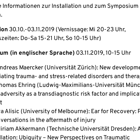
lle Informationen zur Installation und zum Symposium
.
ion
30.10.-03.11.2019 (Vernissage: Mi 20-23 Uhr,
zeiten: Do-Sa 15-21 Uhr, So 10-15 Uhr)
um (in englischer Sprache)
03.11.2019, 10-15 Uhr
Andreas Maercker (Universität Zürich): New developme
iating trauma- and stress-related disorders and thera
Thomas Ehring (Ludwig-Maximilians-Universität Münc
e adversity as a transdiagnostic risk factor and implica
t
va Alisic (University of Melbourne): Ear for Recovery: 
versations in the aftermath of injury
Miriam Akkermann (Technische Universität Dresden): 
allation: Ubiquity – New Perspectives on Traumatic