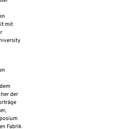
 der
en
t mit
r
niversity
gen
n dem
her der
orträge
er,
mposium
en Fabrik