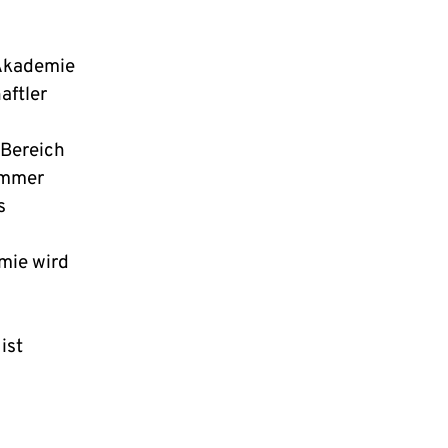
 Akademie
aftler
 Bereich
 immer
s
mie wird
ist