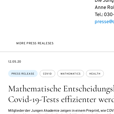
Die Jun
Anne Roh
Tel.: 03
presse@
MORE PRESS REALESES
DATE
12.05.20
Topics:
PRESS RELEASE
COVID
MATHEMATICS
HEALTH
Mathematische Entscheidungsh
Covid-19-Tests effizienter we
Mitglieder der Jungen Akademie zeigen in einem Preprint, wie COV