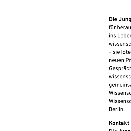
Die Jun
für hera
ins Lebe
wissensc
– sie lot
neuen Pr
Gespräch
wissensc
gemeinsa
Wissensc
Wissensc
Berlin.
Kontakt