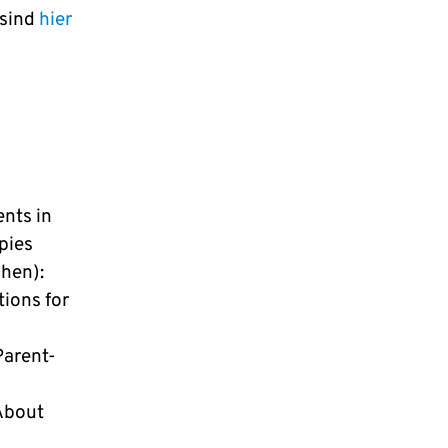
 sind
hier
nts in
pies
hen):
tions for
Parent-
About