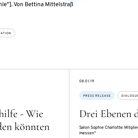
le"]. Von Bettina Mittelstraß
TATION
DATE
08.01.19
Topics:
PRESS RELEASE
DIALOGU
ilfe - Wie
Drei Ebenen 
rden könnten
Salon Sophie Charlotte: Mitg
messen“