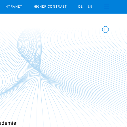
Open navigation menu
INTRANET
HIGHER CONTRAST
DE
EN
Toggle animations
kademie