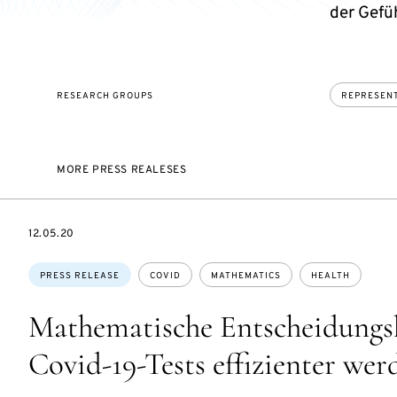
der Gefüh
RESEARCH GROUPS
REPRESEN
MORE PRESS REALESES
DATE
12.05.20
Topics:
PRESS RELEASE
COVID
MATHEMATICS
HEALTH
Mathematische Entscheidungsh
Covid-19-Tests effizienter we