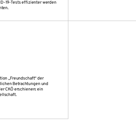
ID-19-Tests effizienter werden
nten.
tion „Freundschaft“ der
lichen Betrachtungen und
ler CKÖ erschienen: ein
llschaft.