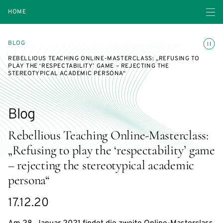
Open navigatio
HOME
Toggle
BLOG
REBELLIOUS TEACHING ONLINE-MASTERCLASS: „REFUSING TO
PLAY THE ‘RESPECTABILITY’ GAME – REJECTING THE
STEREOTYPICAL ACADEMIC PERSONA“
Blog
Rebellious Teaching Online-Masterclass:
„Refusing to play the ‘respectability’ game
– rejecting the stereotypical academic
persona“
17.12.20