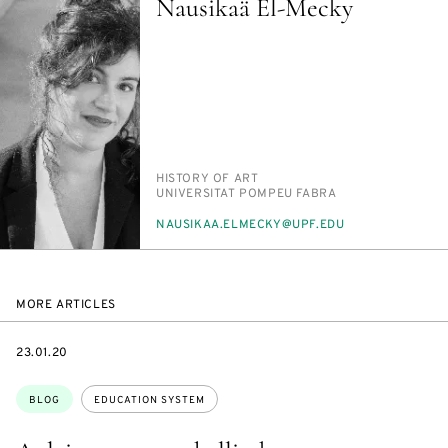
Nausikaä El-Mecky
PERSON_RESEARCH_SUBJECT
HIS­TO­RY OF ART
INSTITUTION
UNI­VER­SI­TAT POM­PEU FAB­RA
E-
NAUSIKAA.ELMECKY@UPF.EDU
MAIL
MORE ARTICLES
DATE
23.01.20
Topics:
BLOG
EDUCATION SYSTEM