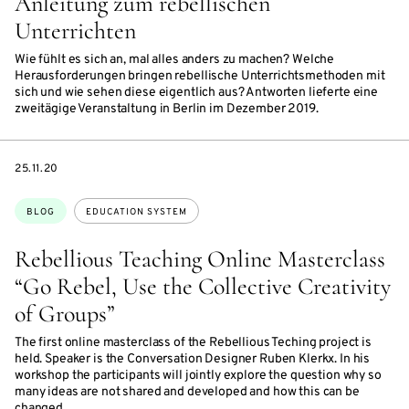
Anleitung zum rebellischen
Unterrichten
Wie fühlt es sich an, mal alles anders zu machen? Welche
Herausforderungen bringen rebellische Unterrichtsmethoden mit
sich und wie sehen diese eigentlich aus? Antworten lieferte eine
zweitägige Veranstaltung in Berlin im Dezember 2019.
DATE
25.11.20
Topics:
BLOG
EDUCATION SYSTEM
Rebellious Teaching Online Masterclass
“Go Rebel, Use the Collective Creativity
of Groups”
The first online masterclass of the Rebellious Teching project is
held. Speaker is the Conversation Designer Ruben Klerkx. In his
workshop the participants will jointly explore the question why so
many ideas are not shared and developed and how this can be
changed.