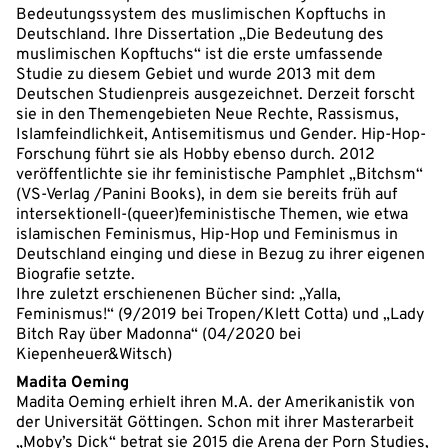
Bedeutungssystem des muslimischen Kopftuchs in
Deutschland. Ihre Dissertation „Die Bedeutung des
muslimischen Kopftuchs“ ist die erste umfassende
Studie zu diesem Gebiet und wurde 2013 mit dem
Deutschen Studienpreis ausgezeichnet. Derzeit forscht
sie in den Themengebieten Neue Rechte, Rassismus,
Islamfeindlichkeit, Antisemitismus und Gender. Hip-Hop-
Forschung führt sie als Hobby ebenso durch. 2012
veröffentlichte sie ihr feministische Pamphlet „Bitchsm“
(VS-Verlag /Panini Books), in dem sie bereits früh auf
intersektionell-(queer)feministische Themen, wie etwa
islamischen Feminismus, Hip-Hop und Feminismus in
Deutschland einging und diese in Bezug zu ihrer eigenen
Biografie setzte.
Ihre zuletzt erschienenen Bücher sind: „Yalla,
Feminismus!“ (9/2019 bei Tropen/Klett Cotta) und „Lady
Bitch Ray über Madonna“ (04/2020 bei
Kiepenheuer&Witsch)
Madita Oeming
Madita Oeming erhielt ihren M.A. der Amerikanistik von
der Universität Göttingen. Schon mit ihrer Masterarbeit
„Moby’s Dick“ betrat sie 2015 die Arena der Porn Studies,