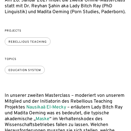
Am 28. Januar 2021 findet die zweite Online-Masterclass
statt mit Dr. Reyhan Şahin aka Lady Bitch Ray (PhD
Linguistik) und Madita Oeming (Porn Studies, Paderborn).
PROJECTS
REBELLIOUS TEACHING
TOPICS
EDUCATION SYSTEM
In unserer zweiten Masterclass – moderiert von unserem
Mitglied und der Initiatorin des Rebellious Teaching
Projektes
Nausikaä El-Mecky
– erläutern Lady Bitch Ray
und Madita Oeming was es bedeutet, die typische
akademische „
Maske
“ im Verhaltenskodex des
Wissenschaftsbetriebes fallen zu lassen. Welchen
Herausforderungen mussten sie sich stellen, welche