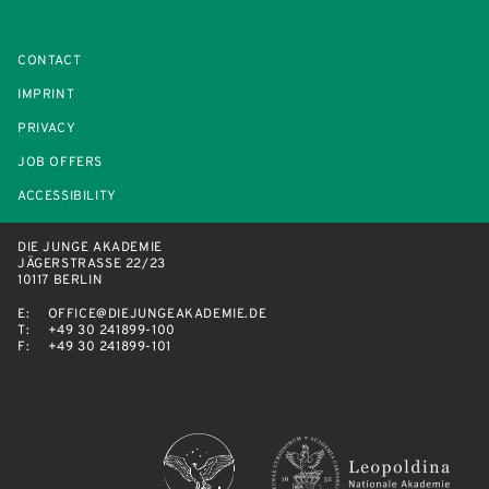
CONTACT
IMPRINT
PRIVACY
JOB OFFERS
ACCESSIBILITY
DIE JUNGE AKADEMIE
JÄGERSTRASSE 22/23
10117 BERLIN
E:
OFFICE@DIEJUNGEAKADEMIE.DE
T:
+49 30 241899-100
F:
+49 30 241899-101