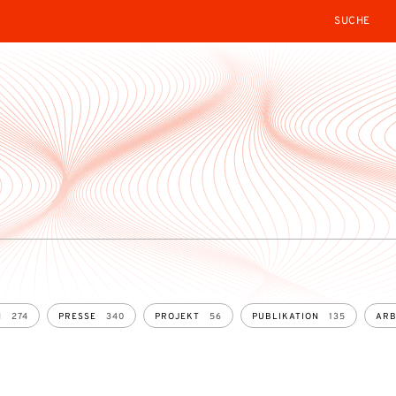
SEARCH
N
274
PRESSE
340
PROJEKT
56
PUBLIKATION
135
ARB